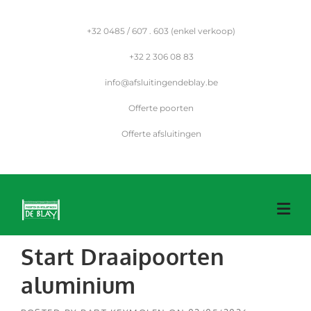
Skip
to
+32
0485 / 607 . 603 (enkel verkoop)
content
+32
2 306 08 83
info@afsluitingendeblay.be
Offerte poorten
Offerte afsluitingen
Start Draaipoorten
aluminium