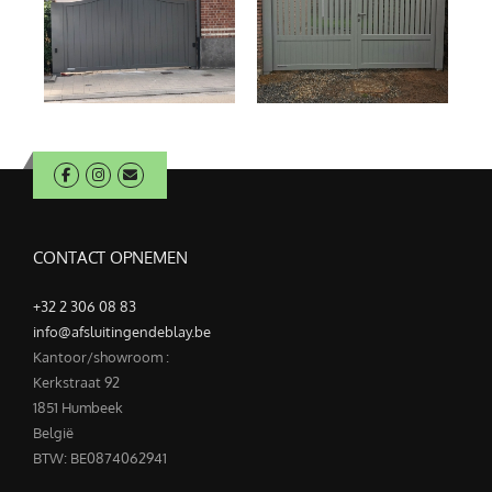
CONTACT OPNEMEN
+32 2 306 08 83
info@afsluitingendeblay.be
Kantoor/showroom :
Kerkstraat 92
1851 Humbeek
België
BTW: BE0874062941