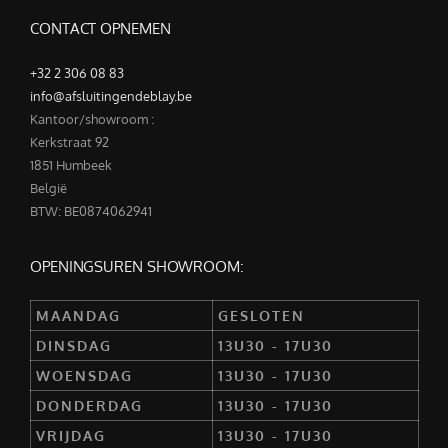
CONTACT OPNEMEN
+32 2 306 08 83
info@afsluitingendeblay.be
Kantoor/showroom :
Kerkstraat 92
1851 Humbeek
België
BTW: BE0874062941
OPENINGSUREN SHOWROOM:
MAANDAG
GESLOTEN
DINSDAG
13U30 - 17U30
WOENSDAG
13U30 - 17U30
DONDERDAG
13U30 - 17U30
VRIJDAG
13U30 - 17U30