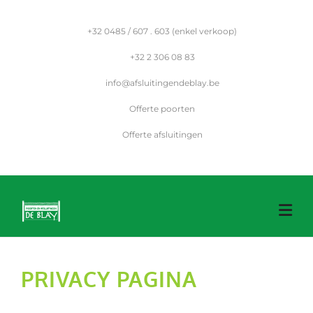
Skip
to
+32
0485 / 607 . 603 (enkel verkoop)
content
+32
2 306 08 83
info@afsluitingendeblay.be
Offerte poorten
Offerte afsluitingen
PRIVACY PAGINA