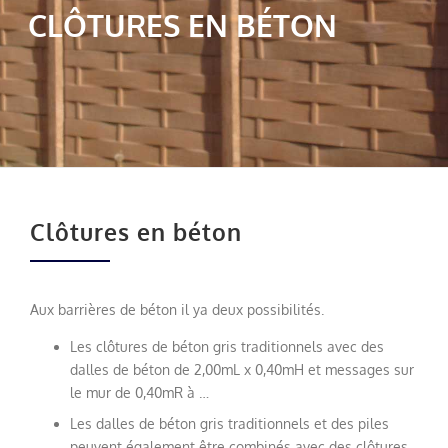
CLÔTURES EN BÉTON
Clôtures en béton
Aux
barrières de béton
il ya deux possibilités
.
Les
clôtures
de béton gris
traditionnels
avec
des
dalles de béton
de
2,00mL
x
0,40mH
et
messages sur
le mur
de
0,40mR
à
…
Les
dalles de béton
gris
traditionnels
et des piles
peuvent
également être combinés avec
des clôtures