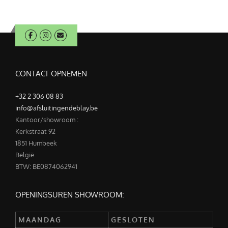
CONTACT OPNEMEN
+32 2 306 08 83
info@afsluitingendeblay.be
Kantoor/showroom :
Kerkstraat 92
1851 Humbeek
België
BTW: BE0874062941
OPENINGSUREN SHOWROOM:
MAANDAG
GESLOTEN