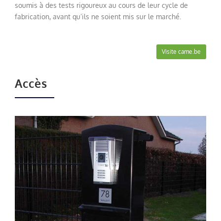
soumis
à des tests rigoureux
au cours de leur
cycle de
fabrication
,
avant qu’ils ne soient
mis sur le marché
.
Visite came.be
Accès