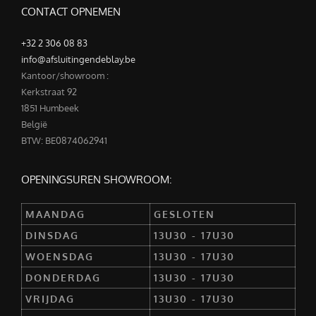
CONTACT OPNEMEN
+32 2 306 08 83
info@afsluitingendeblay.be
Kantoor/showroom :
Kerkstraat 92
1851 Humbeek
België
BTW: BE0874062941
OPENINGSUREN SHOWROOM:
MAANDAG
GESLOTEN
DINSDAG
13U30 - 17U30
WOENSDAG
13U30 - 17U30
DONDERDAG
13U30 - 17U30
VRIJDAG
13U30 - 17U30