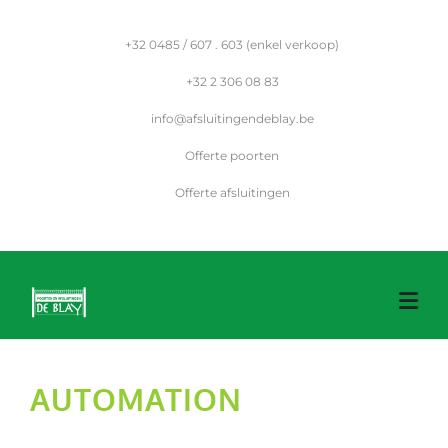
Skip
to
+32
0485 / 607 . 603 (enkel verkoop)
content
+32
2 306 08 83
info@afsluitingendeblay.be
Offerte poorten
Offerte afsluitingen
AUTOMATION