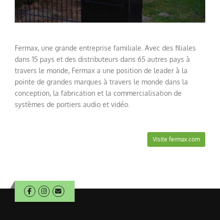
Fermax
,
une grande
entreprise familiale
.
Avec des filiales
dans
15
pays
et des distributeurs dans
65
autres pays
à
travers le monde
,
Fermax
a une
position de leader
à la
pointe de
grandes marques
à travers le monde
dans la
conception
, la fabrication et
la commercialisation de
systèmes
de portiers
audio et vidéo
.
Visite fermax.com